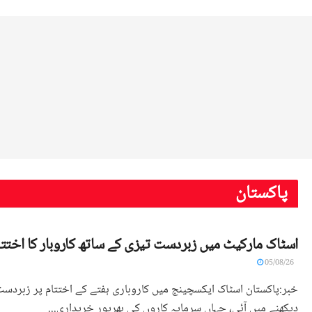
پاکستان
اسٹاک مارکیٹ میں زبردست تیزی کے ساتھ کاروبار کا اختتا
05/08/26
خبر:پاکستان اسٹاک ایکسچینج میں کاروباری ہفتے کے اختتام پر زبردس
دیکھنے میں آئی، جہاں سرمایہ کاروں کی بھرپور خریداری...