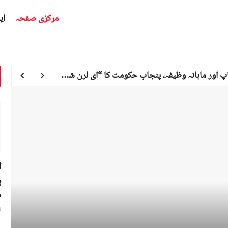
مرکزی صفحہ
ای
میٹرک پاس خواتین کے لیے مفت لیپ ٹاپ اور ماہانہ وظیفہ، پنجاب حکومت کا “ای لرن شی ارن” پروگرام
ا
ہ
ص
6