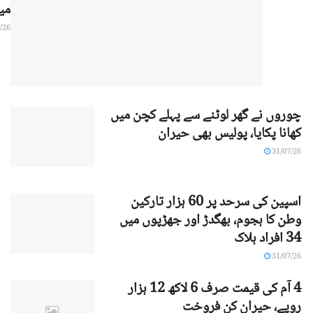
می
/26
چوروں نے گھر لوٹنے سے پہلے کچن میں
کھانا پکایا، پولیس بھی حیران
31/07/26
اسپین کی سرحد پر 60 ہزار تارکین
وطن کا ہجوم، بھگدڑ اور جھڑپوں میں
34 افراد ہلاک
31/07/26
4 آم کی قیمت صرف 6 لاکھ 12 ہزار
روپے، حیران کن فروخت