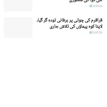
نئی دوا کی منظوری
31/07/26
قراقرم کی چوٹی پر برفانی تودہ گر گیا،
لاپتا کوہ پیماؤں کی تلاش جاری
31/07/26