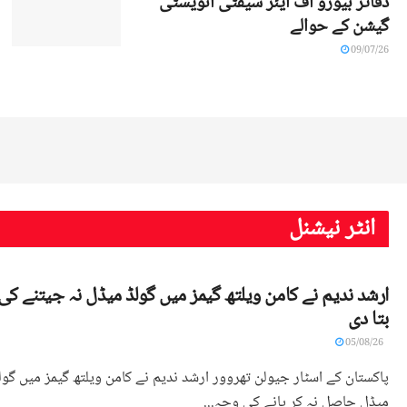
دفاتر بیورو آف ایئر سیفٹی انویسٹی
گیشن کے حوالے
09/07/26
انٹر نیشنل
ارشد ندیم نے کامن ویلتھ گیمز میں گولڈ میڈل نہ جیتنے ک
بتا دی
05/08/26
پاکستان کے اسٹار جیولن تھروور ارشد ندیم نے کامن ویلتھ گیمز میں گول
میڈل حاصل نہ کر پانے کی وجہ...