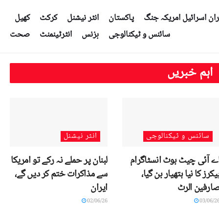
ران اسرائیل امریکہ جنگ
پاکستان
انٹر نیشنل
کرکٹ
کھیل
سائنس و ٹیکنالوجی
بزنس
انٹرٹینمنٹ
صحت
اہم خبریں
سائنس و ٹیکنالوجی
انٹر نیشنل
ے آئی چیٹ بوٹ انسٹاگرام
لبنان پر حملے نہ رکے تو امریکا
یکرز کا نیا ہتھیار بن گیا،
سے مذاکرات ختم کر دیں گے،
ارفین الرٹ
ایران
02/06/26
03/06/2