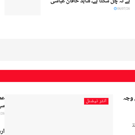
ہے نہ چل سکتا ہے، شاہد خاقان عباسی
06/07/26
ی وجہ
عمر
انٹر نیشنل
سے 
/26
ڈ
ارش