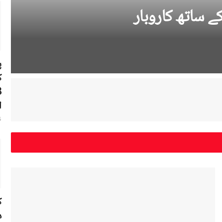
 ساتھ کاروبار
ک
ا
6
ک
د