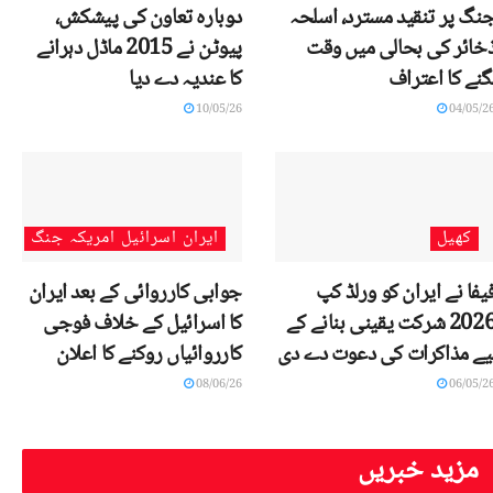
نگ پر تنقید مسترد، اسلحہ
دوبارہ تعاون کی پیشکش،
خائر کی بحالی میں وقت
پیوٹن نے 2015 ماڈل دہرانے
گنے کا اعتراف
کا عندیہ دے دیا
10/05/26
04/05/2
کھیل
ایران اسرائیل امریکہ جنگ
یفا نے ایران کو ورلڈ کپ
جوابی کارروائی کے بعد ایران
2026 شرکت یقینی بنانے کے
کا اسرائیل کے خلاف فوجی
یے مذاکرات کی دعوت دے دی
کارروائیاں روکنے کا اعلان
08/06/26
06/05/2
مزید خبریں