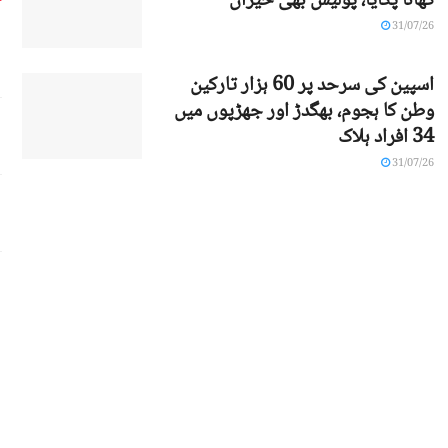
کھانا پکایا، پولیس بھی حیران
31/07/26
اسپین کی سرحد پر 60 ہزار تارکین
وطن کا ہجوم، بھگدڑ اور جھڑپوں میں
34 افراد ہلاک
31/07/26