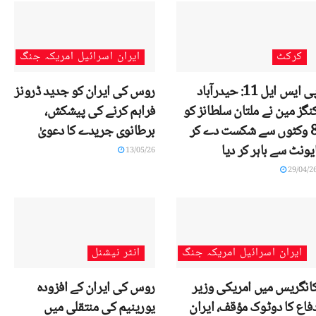
کرکٹ
ایران اسرائیل امریکہ جنگ
پی ایس ایل 11: حیدرآباد
روس کی ایران کو جدید ڈرونز
نگز مین نے ملتان سلطانز کو
فراہم کرنے کی پیشکش،
8 وکٹوں سے شکست دے کر
برطانوی جریدے کا دعویٰ
یونٹ سے باہر کر دیا
13/05/26
29/04/2
ایران اسرائیل امریکہ جنگ
انٹر نیشنل
انگریس میں امریکی وزیر
روس کی ایران کے افزودہ
فاع کا دوٹوک مؤقف، ایران
یورینیم کی منتقلی میں