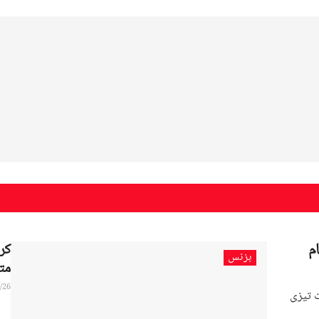
م
کر
بزنس
مت
/26
ت تیزی