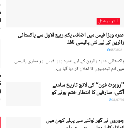
ج
ذ
ل
انٹر نیشنل
6
عمرہ ویزا فیس میں اضافہ، یکم ربیع الاول سے پاکستانی
زائرین کے لیے نئی پالیسی نافذ
05/08/26
پاکستانی عمرہ زائرین کے لیے عمرہ ویزا فیس اور سفری پالیسی
میں اہم تبدیلیوں کا اعلان کر دیا گیا ہے،...
ف
’’روبوٹ فون‘‘ کی لانچ تاریخ سامنے
ل
آگئی، صارفین کا انتظار ختم ہونے کو
6
31/07/26
چوروں نے گھر لوٹنے سے پہلے کچن میں