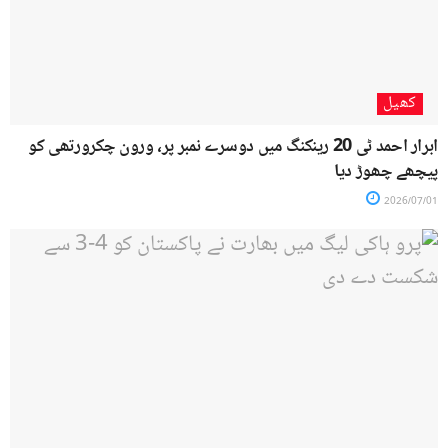
کھیل
ابرار احمد ٹی 20 رینکنگ میں دوسرے نمبر پر، ورون چکرورتھی کو
پیچھے چھوڑ دیا
2026/07/01