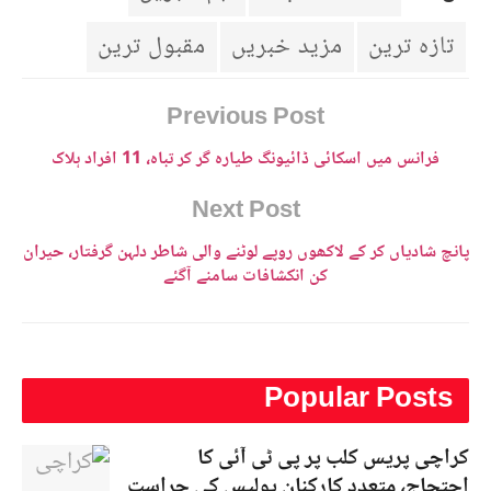
تازہ ترین
مزید خبریں
مقبول ترین
Previous Post
فرانس میں اسکائی ڈائیونگ طیارہ گر کر تباہ، 11 افراد ہلاک
Next Post
پانچ شادیاں کر کے لاکھوں روپے لوٹنے والی شاطر دلہن گرفتار، حیران
کن انکشافات سامنے آگئے
Popular Posts
کراچی پریس کلب پر پی ٹی آئی کا
احتجاج، متعدد کارکنان پولیس کی حراست