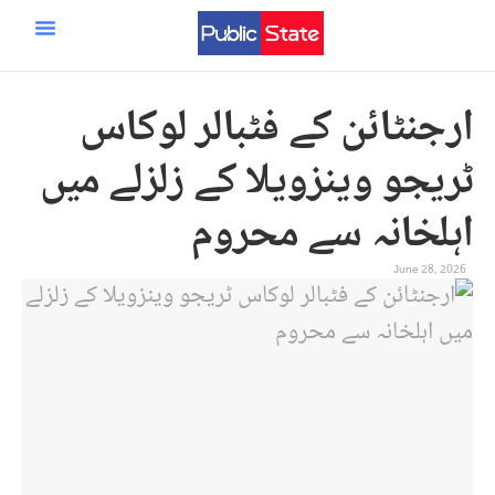
ایران اسرائیل امریکہ جنگ
مرکزی صفحہ
سائنس و ٹیکنالوجی
ارجنٹائن کے فٹبالر لوکاس
ٹریجو وینزویلا کے زلزلے میں
اہلخانہ سے محروم
June 28, 2026