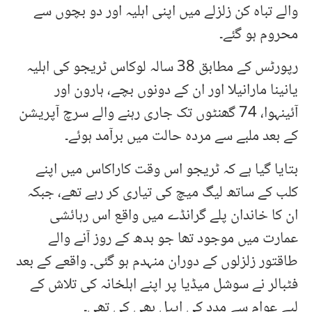
والے تباہ کن زلزلے میں اپنی اہلیہ اور دو بچوں سے
محروم ہو گئے۔
رپورٹس کے مطابق 38 سالہ لوکاس ٹریجو کی اہلیہ
یانینا مارانیلا اور ان کے دونوں بچے، ہارون اور
آئینہوا، 74 گھنٹوں تک جاری رہنے والے سرچ آپریشن
کے بعد ملبے سے مردہ حالت میں برآمد ہوئے۔
بتایا گیا ہے کہ ٹریجو اس وقت کاراکاس میں اپنے
کلب کے ساتھ لیگ میچ کی تیاری کر رہے تھے، جبکہ
ان کا خاندان پلے گرانڈے میں واقع اس رہائشی
عمارت میں موجود تھا جو بدھ کے روز آنے والے
طاقتور زلزلوں کے دوران منہدم ہو گئی۔ واقعے کے بعد
فٹبالر نے سوشل میڈیا پر اپنے اہلخانہ کی تلاش کے
لیے عوام سے مدد کی اپیل بھی کی تھی۔