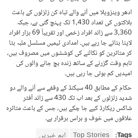
ادھر وینزویلا میں آنے والے تباہ کن زلزلوں کے باعث
ہلاکتوں کی تعداد 1,430 تک پہنچ گئی ہے، جبکہ
3,360 سے زائد افراد زخمی اور تقریباً 69 ہزار افراد
لاپتا بتائے جا رہے ہیں۔ امدادی ٹیمیں مسلسل ملبہ ہٹا
کر متاثرین کو نکالنے کی کوششوں میں مصروف ہیں،
تاہم وقت گزرنے کے ساتھ زندہ بچ جانے والوں کی
امیدیں کم ہوتی جا رہی ہیں۔
حکام کے مطابق 40 سیکنڈ کے وقفے سے آنے والے دو
شدید زلزلوں کے بعد اب تک 430 سے زائد آفٹر
شاکس ریکارڈ کیے جا چکے ہیں، جس کے باعث متاثرہ
علاقوں میں خوف و ہراس برقرار ہے۔
Tags:
Top Stories
اہم خبریں