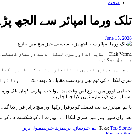
صحت
تلک ورما امپائر سے الجھ پڑ
June 15, 2026
Tilak Varma انڈیا اے اور سری لنکا اے کے درمیان
وائرل ہوگئی۔
میچ میں دونوں ٹیموں نے شاندار بیٹنگ کا مظاہرہ کیا۔ انڈیا اے نے پہلے بیٹنگ کرتے ہوئے 49.2 اوورز می
سری لنکا اے کی ٹیم بھی زبردست مقابلے کے بعد 265 رنز بنا کر آؤٹ ہوئی، جس کے باعث میچ برابر ہوگیا۔
اختتامی اوور میں تنازع اس وقت پیدا ہوا جب بھارتی کپتان تلک ورما
اس لیے رن کو تسلیم نہیں کیا جانا چاہیے۔
تاہم امپائرز نے اپنے فیصلے کو برقرار رکھا اور میچ برابر قرار دیا گیا۔
بعد ازاں سپر اوور میں سری لنکا اے نے بھارت اے کو شکست دے کر میچ 
Top Stories
Tags:
اہم خبریں
تازہ ترین
مزید خبریں
مقبول ترین
Previous Post