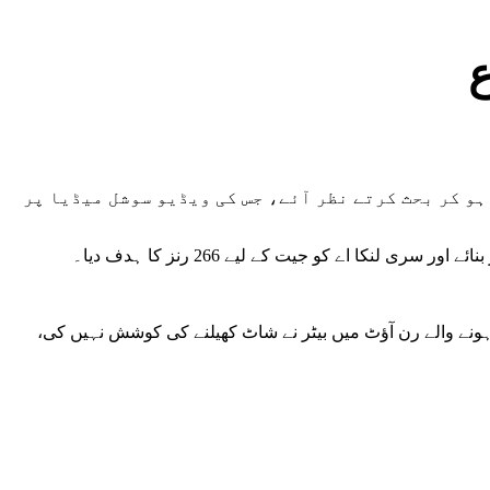
ع
راض ہو کر بحث کرتے نظر آئے، جس کی ویڈیو سوشل میڈیا پر
ر ہونے والے رن آؤٹ میں بیٹر نے شاٹ کھیلنے کی کوشش نہیں کی،