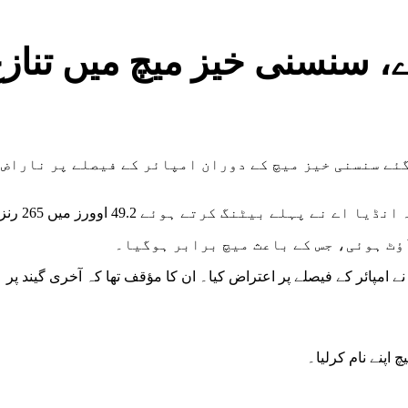
ے، سنسنی خیز میچ میں تناز
 کھیلے گئے سنسنی خیز میچ کے دوران امپائر کے فیصلے پر نا
ں 265 رنز بنائے اور سری لنکا اے کو جیت کے لیے 266 رنز کا ہدف دیا۔
 نے امپائر کے فیصلے پر اعتراض کیا۔ ان کا مؤقف تھا کہ آخری گیند پ
اپنے نام کرلیا۔