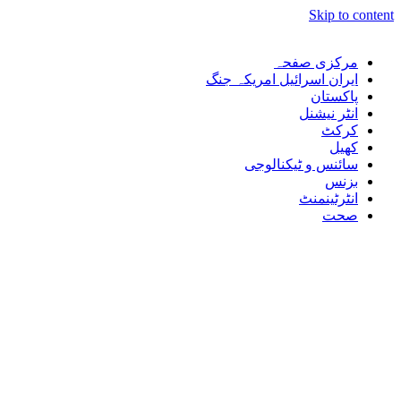
Skip to content
مرکزی صفحہ
ایران اسرائیل امریکہ جنگ
پاکستان
انٹر نیشنل
کرکٹ
کھیل
سائنس و ٹیکنالوجی
بزنس
انٹرٹینمنٹ
صحت