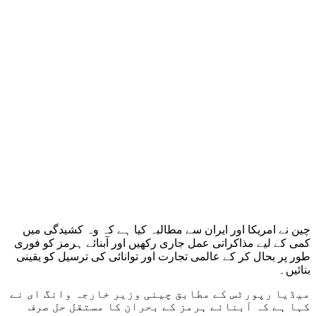
چین نے امریکا اور ایران سے مطالبہ کیا ہے کہ وہ کشیدگی میں
کمی کے لیے مذاکراتی عمل جاری رکھیں اور آبنائے ہرمز کو فوری
طور پر بحال کر کے عالمی تجارت اور توانائی کی ترسیل کو یقینی
بنائیں۔
میڈیا رپورٹس کے مطابق چینی وزیر خارجہ وانگ ای نے
کہا ہے کہ آبنائے ہرمز کے بحران کا مستقل حل صرف