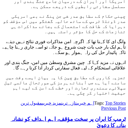
امریکا اور ایران کے درمیان جامع جنگ بندی اور
مسلسل سفارتی رابطوں کے ذریعے ممکن ہے۔
چینی حکام کے مطابق صدر شی جن پنگ نے بھی امریکی
صدر ڈونلڈ ٹرمپ کے ساتھ حالیہ گفتگو میں اس مؤقف کو
دہرایا کہ طاقت کے استعمال کے بجائے مذاکرات ہی
تنازعات کے حل کا مؤثر راستہ ہیں۔
وانگ ای کا کہنا تھا کہ اگرچہ امن مذاکرات فوری نتائج نہیں دیتے،
تاہم ایک بار جب بات چیت شروع ہو جائے تو اسے جاری رہنا چاہیے
تاکہ پائیدار حل کی راہ ہموار ہو سکے۔
انہوں نے مزید کہا کہ چین مشرق وسطیٰ میں امن، جنگ بندی اور
علاقائی استحکام کے لیے فعال سفارتی کردار ادا کرتا رہے گا۔
تجزیہ کاروں کے مطابق چین کا یہ بیان ایسے وقت میں
سامنے آیا ہے جب آبنائے ہرمز کی صورتحال عالمی تیل
سپلائی، سمندری تجارت اور خطے کے امن کے لیے اہم
حیثیت اختیار کر چکی ہے۔
Top Stories
Tags:
اہم خبریں
تازہ ترین
مزید خبریں
مقبول ترین
Previous Post
ٹرمپ کا ایران پر سخت مؤقف، اہم اہداف کو نشانہ
بنانے کا دعویٰ