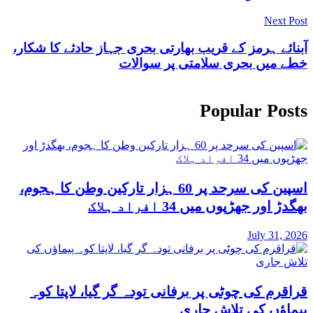
Next Post
آبنائے ہرمز کے قریب بھارتی بحری جہاز حادثے کا شکار،
خطے میں بحری سلامتی پر سوالات
Popular Posts
اسپین کی سرحد پر 60 ہزار تارکین وطن کا ہجوم،
بھگدڑ اور جھڑپوں میں 34 افراد ہلاک
July 31, 2026
قراقرم کی چوٹی پر برفانی تودہ گر گیا، لاپتا کوہ
پیماؤں کی تلاش جاری