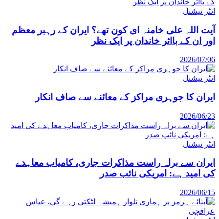
انٹر نیشنل
آیت اللہ علی خامنہ ای کون تھے؟ ایران کے رہبر معظم
اور ان کے بااثر خاندان پر ایک نظر
2026/07/06
انٹر نیشنل
ایران کا جوہری مراکز کے معائنے سے صاف انکار
2026/06/23
انٹر نیشنل
ایران سے براہ راست مذاکرات جاری، کامیاب معاہدے
کی امید ہے: امریکی نائب صدر
2026/06/15