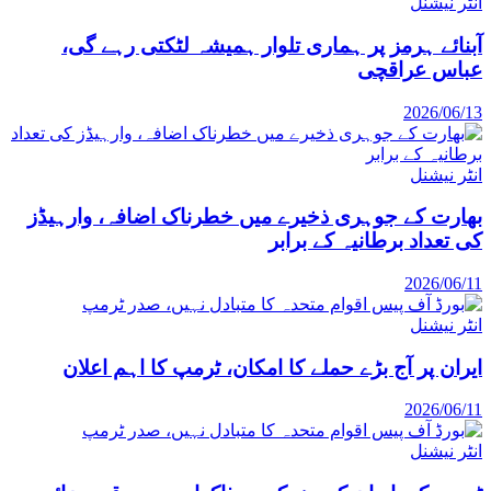
انٹر نیشنل
آبنائے ہرمز پر ہماری تلوار ہمیشہ لٹکتی رہے گی،
عباس عراقچی
2026/06/13
انٹر نیشنل
بھارت کے جوہری ذخیرے میں خطرناک اضافہ، وارہیڈز
کی تعداد برطانیہ کے برابر
2026/06/11
انٹر نیشنل
ایران پر آج بڑے حملے کا امکان، ٹرمپ کا اہم اعلان
2026/06/11
انٹر نیشنل