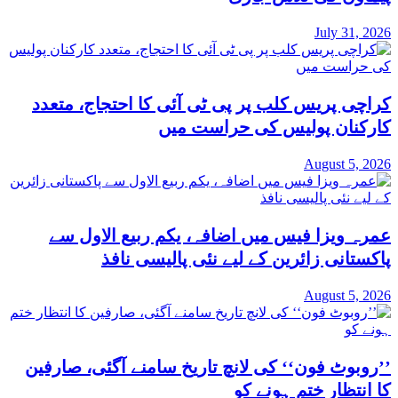
July 31, 2026
کراچی پریس کلب پر پی ٹی آئی کا احتجاج، متعدد
کارکنان پولیس کی حراست میں
August 5, 2026
عمرہ ویزا فیس میں اضافہ، یکم ربیع الاول سے
پاکستانی زائرین کے لیے نئی پالیسی نافذ
August 5, 2026
’’روبوٹ فون‘‘ کی لانچ تاریخ سامنے آگئی، صارفین
کا انتظار ختم ہونے کو