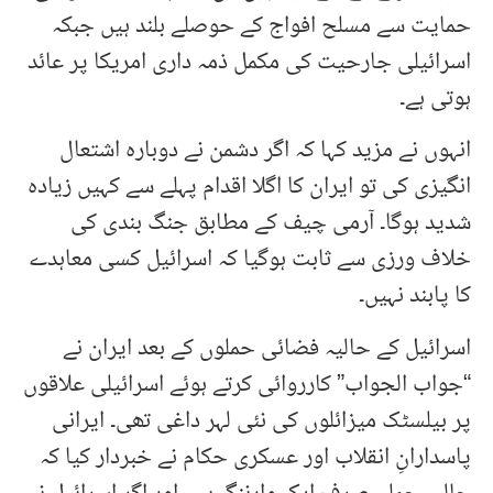
حمایت سے مسلح افواج کے حوصلے بلند ہیں جبکہ
اسرائیلی جارحیت کی مکمل ذمہ داری امریکا پر عائد
ہوتی ہے۔
انہوں نے مزید کہا کہ اگر دشمن نے دوبارہ اشتعال
انگیزی کی تو ایران کا اگلا اقدام پہلے سے کہیں زیادہ
شدید ہوگا۔ آرمی چیف کے مطابق جنگ بندی کی
خلاف ورزی سے ثابت ہوگیا کہ اسرائیل کسی معاہدے
کا پابند نہیں۔
اسرائیل کے حالیہ فضائی حملوں کے بعد ایران نے
“جواب الجواب” کارروائی کرتے ہوئے اسرائیلی علاقوں
پر بیلسٹک میزائلوں کی نئی لہر داغی تھی۔ ایرانی
پاسدارانِ انقلاب اور عسکری حکام نے خبردار کیا کہ