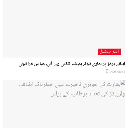
انٹر نیشنل
آبنائے ہرمز پر ہماری تلوار ہمیشہ لٹکتی رہے گی، عباس عراقچی
2026/06/13