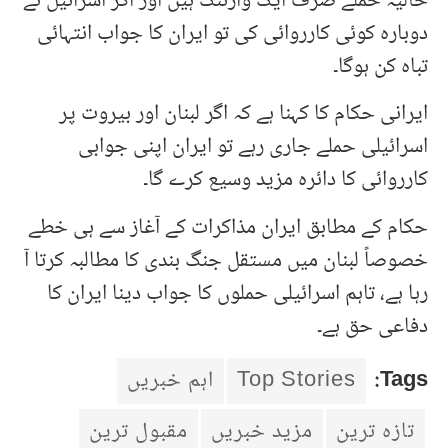
حالیہ حملے صرف ایک وارننگ ہیں اور اگر اسرائیل نے
دوبارہ کوئی کارروائی کی تو ایران کا جواب انتہائی
تباہ کن ہوگا۔
ایرانی حکام کا کہنا ہے کہ اگر لبنان اور بیروت پر
اسرائیلی حملے جاری رہے تو ایران اپنی جوابی
کارروائی کا دائرہ مزید وسیع کرے گا۔
حکام کے مطابق ایران مذاکرات کے آغاز سے ہی خطے
خصوصاً لبنان میں مستقل جنگ بندی کا مطالبہ کرتا آ
رہا ہے، تاہم اسرائیلی حملوں کا جواب دینا ایران کا
دفاعی حق ہے۔
Tags:
Top Stories
اہم خبریں
تازہ ترین
مزید خبریں
مقبول ترین