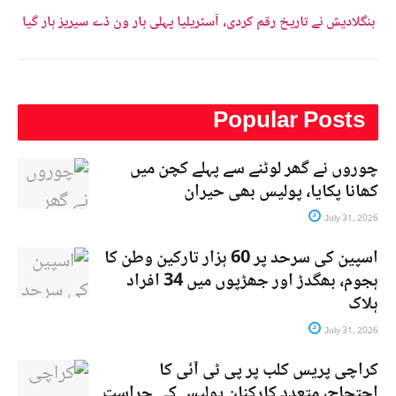
بنگلادیش نے تاریخ رقم کردی، آسٹریلیا پہلی بار ون ڈے سیریز ہار گیا
Popular Posts
چوروں نے گھر لوٹنے سے پہلے کچن میں
کھانا پکایا، پولیس بھی حیران
July 31, 2026
اسپین کی سرحد پر 60 ہزار تارکین وطن کا
ہجوم، بھگدڑ اور جھڑپوں میں 34 افراد
ہلاک
July 31, 2026
کراچی پریس کلب پر پی ٹی آئی کا
احتجاج، متعدد کارکنان پولیس کی حراست