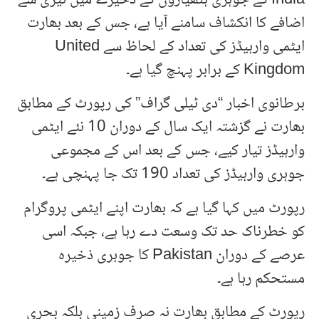
اضافے کا انکشاف سامنے آیا ہے، جس کے بعد بھارت
ایٹمی وارہیڈز کی تعداد کے لحاظ سے United
Kingdom کے برابر پہنچ گیا ہے۔
برطانوی اخبار “دی ٹیلی گراف” کی رپورٹ کے مطابق
بھارت نے گزشتہ ایک سال کے دوران 10 نئے ایٹمی
وارہیڈز تیار کیے، جس کے بعد اس کے مجموعی
جوہری وارہیڈز کی تعداد 190 تک جا پہنچی ہے۔
رپورٹ میں کہا گیا ہے کہ بھارت اپنے ایٹمی پروگرام
کو خطرناک حد تک وسعت دے رہا ہے، جبکہ اسی
عرصے کے دوران Pakistan کا جوہری ذخیرہ
مستحکم رہا ہے۔
رپورٹ کے مطابق بھارت نہ صرف زمینی بلکہ بحری