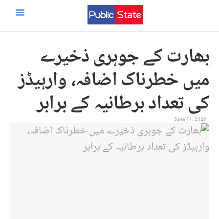
ایران اسرائیل امریکہ جنگ
مرکزی صفحہ
سائنس و ٹیکنالوجی
بھارت کے جوہری ذخیرے
میں خطرناک اضافہ، وارہیڈز
کی تعداد برطانیہ کے برابر
June 11, 2026