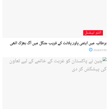
انٹر نیشنل
برطانیہ میں ایٹمی پاور پلانٹ کے قریب جنگل میں آگ بھڑک اٹھی
2026/07/30