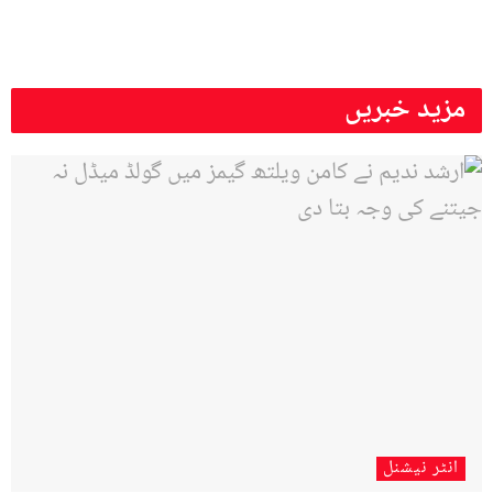
مزید خبریں
انٹر نیشنل