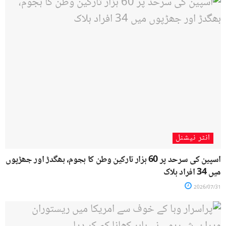
انٹر نیشنل
اسپین کی سرحد پر 60 ہزار تارکین وطن کا ہجوم، بھگدڑ اور جھڑپوں
میں 34 افراد ہلاک
2026/07/31