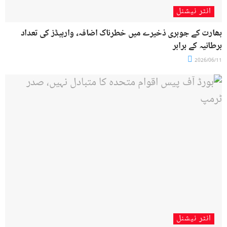
انٹر نیشنل
بھارت کے جوہری ذخیرے میں خطرناک اضافہ، وارہیڈز کی تعداد
برطانیہ کے برابر
2026/06/11
انٹر نیشنل