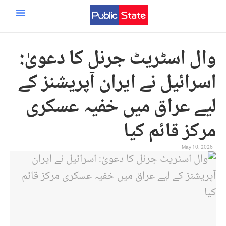
ایران اسرائیل امریکہ جنگ
مرکزی صفحہ
سائنس و ٹیکنالوجی
وال اسٹریٹ جرنل کا دعویٰ:
اسرائیل نے ایران آپریشنز کے
لیے عراق میں خفیہ عسکری
مرکز قائم کیا
May 10, 2026