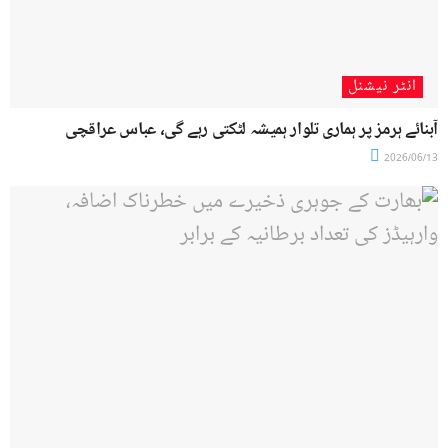
انٹر نیشنل
آبنائے ہرمز پر ہماری تلوار ہمیشہ لٹکتی رہے گی، عباس عراقچی
2026/06/13