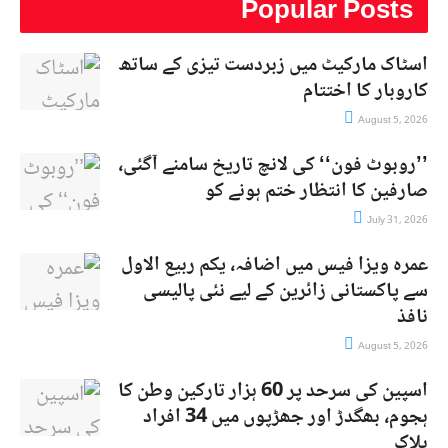
Popular Posts
اسٹاک مارکیٹ میں زبردست تیزی کے ساتھ
کاروبار کا اختتام
August 5, 2026
’’روبوٹ فون‘‘ کی لانچ تاریخ سامنے آگئی،
صارفین کا انتظار ختم ہونے کو
July 31, 2026
عمرہ ویزا فیس میں اضافہ، یکم ربیع الاول
سے پاکستانی زائرین کے لیے نئی پالیسی
نافذ
August 5, 2026
اسپین کی سرحد پر 60 ہزار تارکین وطن کا
ہجوم، بھگدڑ اور جھڑپوں میں 34 افراد
ہلاک