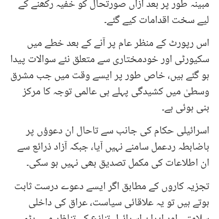
مبینہ طور پر بعد ازاں صورتحال کو خفیہ رکھنے کے
لیے سخت اقدامات کیے گئے۔
اس رپورٹ کے منظر عام پر آنے کے بعد خطے میں
سکیورٹی اور خودمختاری سے متعلق نئے سوالات پیدا
ہو گئے ہیں، خاص طور پر ایسے وقت میں جب مشرق
وسطیٰ میں کشیدگی پہلے ہی عالمی توجہ کا مرکز
بنی ہوئی ہے۔
اسرائیلی حکام کی جانب سے تاحال ان دعوؤں پر
باضابطہ ردعمل سامنے نہیں آیا، جبکہ آزاد ذرائع سے
ان اطلاعات کی مکمل تصدیق بھی نہیں ہو سکی۔
تجزیہ کاروں کے مطابق اگر ایسے دعوے درست ثابت
ہوتے ہیں تو یہ علاقائی سیاست، عراق کی داخلی
سلامتی اور ایران اسرائیل تنازع کے تناظر میں بڑی