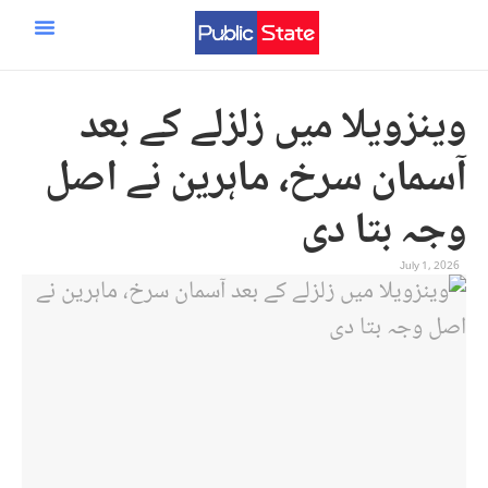
ایران اسرائیل امریکہ جنگ
مرکزی صفحہ
سائنس و ٹیکنالوجی
وینزویلا میں زلزلے کے بعد
آسمان سرخ، ماہرین نے اصل
وجہ بتا دی
July 1, 2026