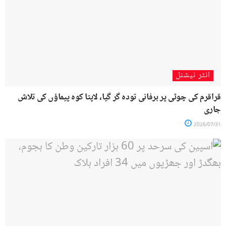
انٹر نیشنل
قراقرم کی چوٹی پر برفانی تودہ گر گیا، لاپتا کوہ پیماؤں کی تلاش
جاری
2026/07/31