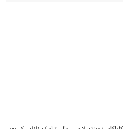
کاراکاس:
وینزویلا میں حالیہ تباہ کن زلزلوں کے بعد