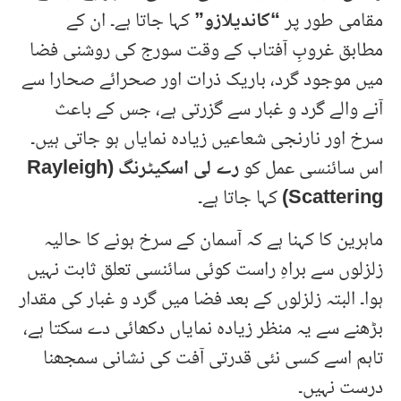
مقامی طور پر
“کاندیلازو”
کہا جاتا ہے۔ ان کے
مطابق غروبِ آفتاب کے وقت سورج کی روشنی فضا
میں موجود گرد، باریک ذرات اور صحرائے صحارا سے
آنے والے گرد و غبار سے گزرتی ہے، جس کے باعث
سرخ اور نارنجی شعاعیں زیادہ نمایاں ہو جاتی ہیں۔
اس سائنسی عمل کو
رے لی اسکیٹرنگ (Rayleigh
Scattering)
کہا جاتا ہے۔
ماہرین کا کہنا ہے کہ آسمان کے سرخ ہونے کا حالیہ
زلزلوں سے براہِ راست کوئی سائنسی تعلق ثابت نہیں
ہوا۔ البتہ زلزلوں کے بعد فضا میں گرد و غبار کی مقدار
بڑھنے سے یہ منظر زیادہ نمایاں دکھائی دے سکتا ہے،
تاہم اسے کسی نئی قدرتی آفت کی نشانی سمجھنا
درست نہیں۔