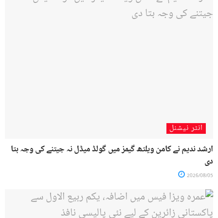
انٹر نیشنل
ارشد ندیم نے کامن ویلتھ گیمز میں گولڈ میڈل نہ جیتنے کی وجہ بتا
دی
2026/08/05