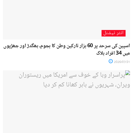
انٹر نیشنل
اسپین کی سرحد پر 60 ہزار تارکین وطن کا ہجوم، بھگدڑ اور جھڑپوں
میں 34 افراد ہلاک
2026/07/31