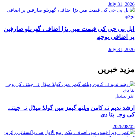
July 31, 2026
ایل پی جی کی قیمت میں بڑا اضافہ، گھریلو صارفین
پر اضافی بوجھ
July 31, 2026
مزید خبریں
انٹر نیشنل
ارشد ندیم نے کامن ویلتھ گیمز میں گولڈ میڈل نہ جیتنے
کی وجہ بتا دی
2026/08/05