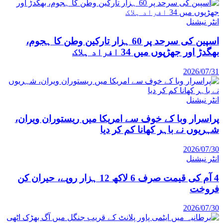
انٹر نیشنل
اسپین کی سرحد پر 60 ہزار تارکین وطن کا ہجوم،
بھگدڑ اور جھڑپوں میں 34 افراد ہلاک
2026/07/31
انٹر نیشنل
پراسرار وبا کے خوف سے امریکا میں ریستوران ویران،
شہریوں نے باہر کھانا کم کر دیا
2026/07/30
انٹر نیشنل
4 آم کی قیمت صرف 6 لاکھ 12 ہزار روپے، حیران کن
فروخت
2026/07/30