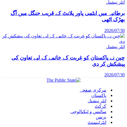
انٹر نیشنل
برطانیہ میں ایٹمی پاور پلانٹ کے قریب جنگل میں آگ
بھڑک اٹھی
2026/07/30
انٹر نیشنل
چین نے پاکستان کو غربت کے خاتمے کے لیے تعاون کی
پیشکش کر دی
2026/07/30
مرکزی صفحہ
پاکستان
انٹر نیشنل
کرکٹ
سائنس و ٹیکنالوجی
بزنس
انٹرٹینمنٹ