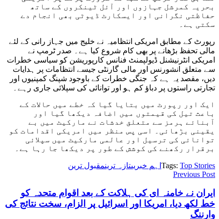
بحریہ کمرشل جہازوں اور آئل ٹینکروں کے ساتھ
حفاظتی نگرانی اور ایسکارٹ ڈیوٹی بھی انجام دے
سکتی ہے۔
رپورٹ کے مطابق امریکی انتظامیہ نے خلیج میں جہاز رانی کے لئے
مالی تحفظ بڑھانے پر بھی کام شروع کیا ہے۔ صدر ٹرمپ نے
امریکی انٹرنیشنل ڈیولپمنٹ فنانس کارپوریشن کو سیاسی خطرات
سے متعلق انشورنس اور مالی گارنٹی جیسے انتظامات پر ہدایات
دیں، مقصد یہ ہے کہ جنگی خطرات کے باوجود شپنگ کمپنیوں اور
تجارتی راستوں پر دباؤ کم ہو اور توانائی کی سپلائی جاری رہے۔
ایک اور رپورٹ میں بتایا گیا کہ خطے میں حالات کے
باعث تیل کی قیمتوں میں اضافہ دیکھا گیا اور
آبنائے ہرمز سے متعلق خدشات نے مارکیٹ میں بے
یقینی بڑھائی۔ اسی پس منظر میں امریکی اقدامات کو
توانائی کی ترسیل اور عالمی مارکیٹ میں سپلائی
برقرار رکھنے کی کوشش کے طور پر دیکھا جا رہا ہے۔
Top Stories
Tags:
اہم خبریں
تازہ ترین
مقبول ترین
Previous Post
ایران نے خامنہ ای کی ہلاکت کے بعد اقوام متحدہ کو
خط لکھ دیا، امریکا اور اسرائیل پر الزام، سخت نتائج کی
وارننگ