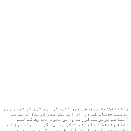
واشنگٹن: مشرق وسطیٰ میں کشیدگی اور تیل کی ترسیل پر
بڑھتے خدشات کے دوران امریکی صدر ڈونلڈ ٹرمپ نے
آبنائے ہرمز سے گزرنے والی بحری تجارت کے لئے
اضافی تحفظ کے اقدامات کی ہدایت کی ہے۔ رائٹرز کے
مطابق صدر ٹرمپ نے کہا کہ ضرورت پڑنے پر امریکی