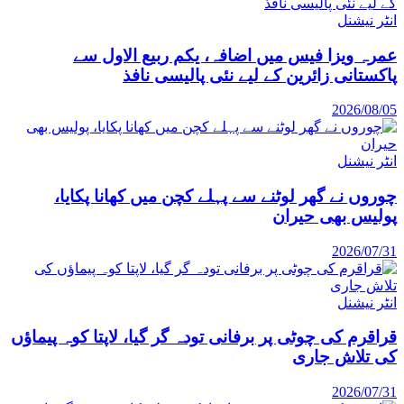
انٹر نیشنل
عمرہ ویزا فیس میں اضافہ، یکم ربیع الاول سے
پاکستانی زائرین کے لیے نئی پالیسی نافذ
2026/08/05
انٹر نیشنل
چوروں نے گھر لوٹنے سے پہلے کچن میں کھانا پکایا،
پولیس بھی حیران
2026/07/31
انٹر نیشنل
قراقرم کی چوٹی پر برفانی تودہ گر گیا، لاپتا کوہ پیماؤں
کی تلاش جاری
2026/07/31