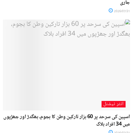
جاری
2026/07/31
انٹر نیشنل
اسپین کی سرحد پر 60 ہزار تارکین وطن کا ہجوم، بھگدڑ اور جھڑپوں
میں 34 افراد ہلاک