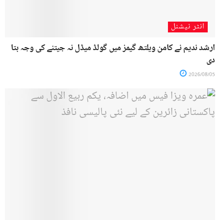
انٹر نیشنل
ارشد ندیم نے کامن ویلتھ گیمز میں گولڈ میڈل نہ جیتنے کی وجہ بتا
دی
2026/08/05