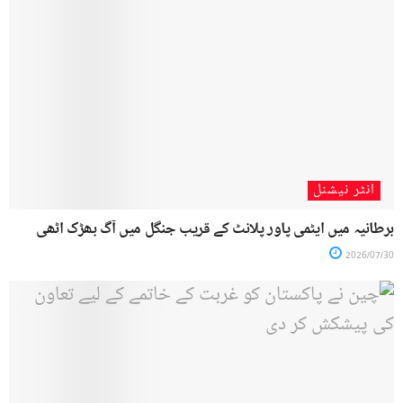
انٹر نیشنل
برطانیہ میں ایٹمی پاور پلانٹ کے قریب جنگل میں آگ بھڑک اٹھی
2026/07/30