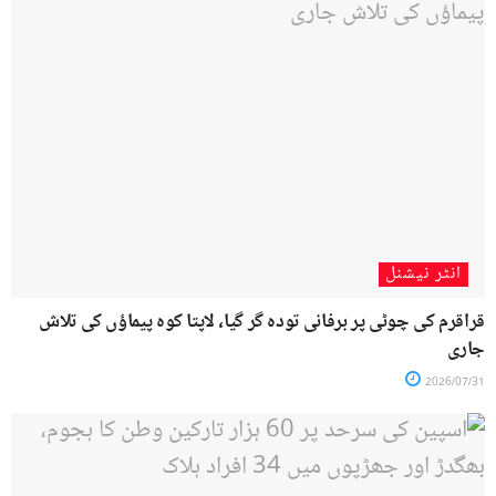
انٹر نیشنل
قراقرم کی چوٹی پر برفانی تودہ گر گیا، لاپتا کوہ پیماؤں کی تلاش
جاری
2026/07/31