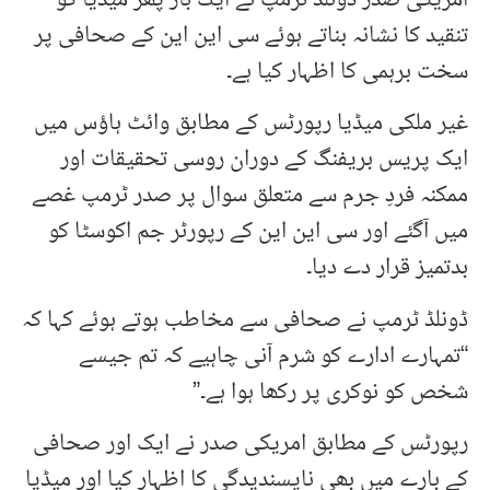
تنقید کا نشانہ بناتے ہوئے سی این این کے صحافی پر
سخت برہمی کا اظہار کیا ہے۔
غیر ملکی میڈیا رپورٹس کے مطابق وائٹ ہاؤس میں
ایک پریس بریفنگ کے دوران روسی تحقیقات اور
ممکنہ فردِ جرم سے متعلق سوال پر صدر ٹرمپ غصے
میں آگئے اور سی این این کے رپورٹر جم اکوسٹا کو
بدتمیز قرار دے دیا۔
ڈونلڈ ٹرمپ نے صحافی سے مخاطب ہوتے ہوئے کہا کہ
“تمہارے ادارے کو شرم آنی چاہیے کہ تم جیسے
شخص کو نوکری پر رکھا ہوا ہے۔”
رپورٹس کے مطابق امریکی صدر نے ایک اور صحافی
کے بارے میں بھی ناپسندیدگی کا اظہار کیا اور میڈیا