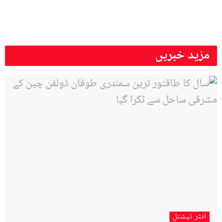
مزید خبریں
انٹر نیشنل