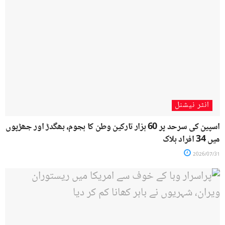
انٹر نیشنل
اسپین کی سرحد پر 60 ہزار تارکین وطن کا ہجوم، بھگدڑ اور جھڑپوں
میں 34 افراد ہلاک
2026/07/31