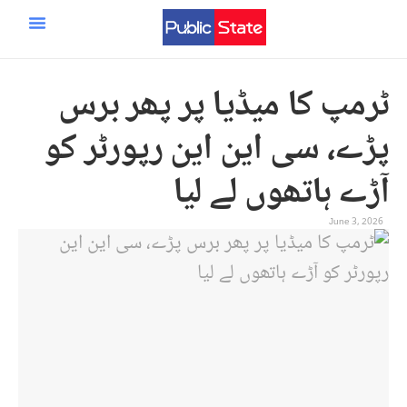
ایران اسرائیل امریکہ جنگ
مرکزی صفحہ
سائنس و ٹیکنالوجی
ٹرمپ کا میڈیا پر پھر برس
پڑے، سی این این رپورٹر کو
آڑے ہاتھوں لے لیا
June 3, 2026