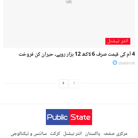
انٹر نیشنل
4 آم کی قیمت صرف 6 لاکھ 12 ہزار روپے، حیران کن فروخت
2026/07/30
مرکزی صفحہ
پاکستان
انٹر نیشنل
کرکٹ
سائنس و ٹیکنالوجی