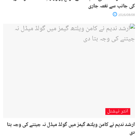
کی جانب سے نغمہ جاری
2026/08/08
انٹر نیشنل
ارشد ندیم نے کامن ویلتھ گیمز میں گولڈ میڈل نہ جیتنے کی وجہ بتا
دی