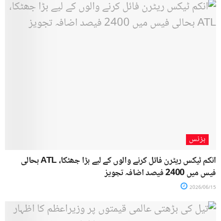
بزنس
انکم ٹیکس ریٹرن فائل کرنے والوں کے لیے بڑا جھٹکا، ATL بحالی
فیس میں 2400 فیصد اضافہ تجویز
2026/06/15