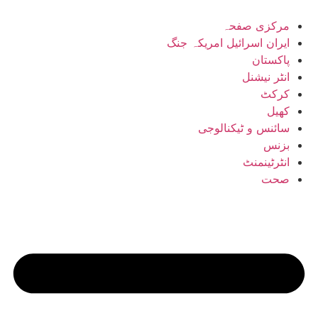
Skip
to
مرکزی صفحہ
content
ایران اسرائیل امریکہ جنگ
پاکستان
انٹر نیشنل
کرکٹ
کھیل
سائنس و ٹیکنالوجی
بزنس
انٹرٹینمنٹ
صحت