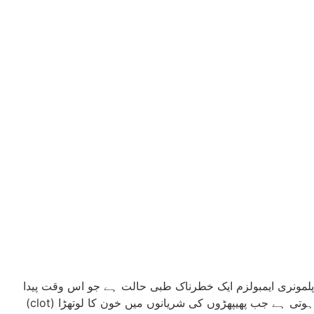
پلمونری ایمبولزم ایک خطرناک طبی حالت ہے جو اس وقت پیدا
ہوتی ہے جب پھیپھڑوں کی شریانوں میں خون کا لوتھڑا (clot)