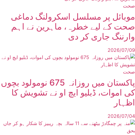
صحت
موبائل پر مسلسل اسکرولنگ دماغی
صحت کے لیے خطرہ، ماہرین نے اہم
وارننگ جاری کر دی
2026/07/09
صحت
پاکستان میں روزانہ 675 نومولود بچوں
کی اموات، ڈبلیو ایچ او نے تشویش کا
اظہار
2026/07/04