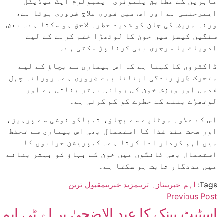
ماہرین کے مطابق پلمونری ایمبولزم ایک میڈیکل
ایمرجنسی ہے اور اس میں فوری علاج ضروری ہوتا ہے،
ورنہ مریض کی جان کو شدید خطرہ لاحق ہو سکتا ہے۔ بعض
سنگین کیسز میں خون کا لوتھڑا ختم کرنے کے لیے
ادویات یا سرجری بھی کرنا پڑ سکتی ہے۔
ڈاکٹروں کا کہنا ہے کہ اس بیماری سے بچاؤ کے لیے
متحرک طرزِ زندگی اپنانا بہت ضروری ہے۔ روزانہ چہل
قدمی اور ورزش خون کی روانی بہتر بناتی ہے اور
لوتھڑے بننے کے خطرے کو کم کرتی ہے۔
اس کے علاوہ موٹاپے سے بچاؤ، تمباکو نوشی سے پرہیز،
اور صحت مند غذا کا استعمال بھی اس بیماری سے تحفظ
میں اہم کردار ادا کرتا ہے۔ کمپریشن جرابوں کا
استعمال بھی ٹانگوں میں خون کے بہاؤ کو بہتر بنانے
میں مددگار ثابت ہو سکتا ہے۔
Tags:
اہم خبریں
تازہ ترین
مزید خبریں
مقبول ترین
Previous Post
اسٹیٹ بینک کا عید الاضحیٰ پر اے ٹی ایم