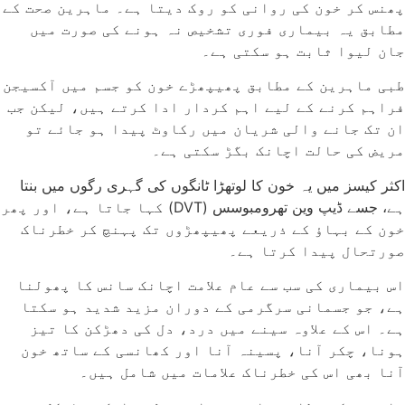
پھنس کر خون کی روانی کو روک دیتا ہے۔ ماہرین صحت کے
مطابق یہ بیماری فوری تشخیص نہ ہونے کی صورت میں
جان لیوا ثابت ہو سکتی ہے۔
طبی ماہرین کے مطابق پھیپھڑے خون کو جسم میں آکسیجن
فراہم کرنے کے لیے اہم کردار ادا کرتے ہیں، لیکن جب
ان تک جانے والی شریان میں رکاوٹ پیدا ہو جائے تو
مریض کی حالت اچانک بگڑ سکتی ہے۔
اکثر کیسز میں یہ خون کا لوتھڑا ٹانگوں کی گہری رگوں میں بنتا
ہے، جسے ڈیپ وین تھرومبوسس (DVT) کہا جاتا ہے، اور پھر
خون کے بہاؤ کے ذریعے پھیپھڑوں تک پہنچ کر خطرناک
صورتحال پیدا کرتا ہے۔
اس بیماری کی سب سے عام علامت اچانک سانس کا پھولنا
ہے، جو جسمانی سرگرمی کے دوران مزید شدید ہو سکتا
ہے۔ اس کے علاوہ سینے میں درد، دل کی دھڑکن کا تیز
ہونا، چکر آنا، پسینہ آنا اور کھانسی کے ساتھ خون
آنا بھی اس کی خطرناک علامات میں شامل ہیں۔