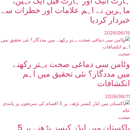
ہارٹ اٹیک اور ہارٹ فیل ایک نہیں،
ماہرین نے اہم علامات اور خطرات سے
خبردار کردیا
2026/06/15
صحت
وٹامن سی دماغی صحت بہتر رکھنے
میں مددگار؟ نئی تحقیق میں اہم
انکشافات
2026/06/11
صحت
پاکستان میں ایڈز کیسز بڑھنے پر 5