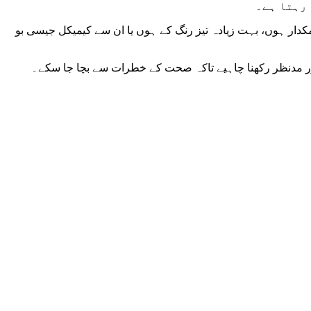
 رہتا ہے۔
دار ہوں، بہت زیادہ تیز رنگ کے ہوں یا ان سے کیمیکل جیسی بو
ور مدنظر رکھنا چاہیے تاکہ صحت کے خطرات سے بچا جا سکے۔