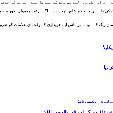
اری اور طویل المدتی صحت کے مسائل پیدا ہونے کا خدشہ
 کی ظاہری حالت پر خاص توجہ دیں۔ اگر آم غیر معمولی طور پر چمک
یکساں رنگ کے ہوتے ہیں، اس لیے خریداری کے وقت ان علامات کو ضر
کارڈ
ی زائرین کے لیے نئی پالیسی نافذ