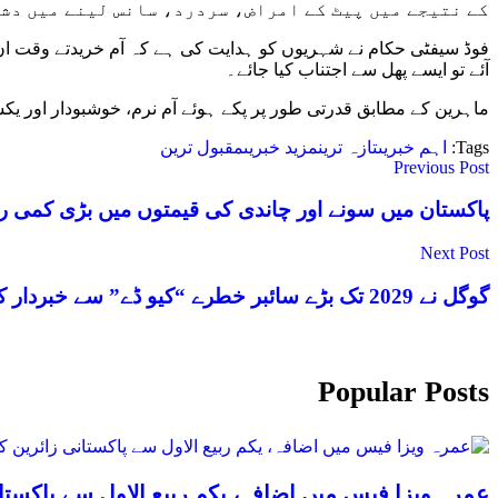
کے نتیجے میں پیٹ کے امراض، سردرد، سانس لینے میں دشو
فوڈ سیفٹی حکام نے شہریوں کو ہدایت کی ہے کہ آم خریدتے وقت ان
آئے تو ایسے پھل سے اجتناب کیا جائے۔
ماہرین کے مطابق قدرتی طور پر پکے ہوئے آم نرم، خوشبودار اور 
Tags:
اہم خبریں
تازہ ترین
مزید خبریں
مقبول ترین
Previous Post
پاکستان میں سونے اور چاندی کی قیمتوں میں بڑی کمی ری
Next Post
گوگل نے 2029 تک بڑے سائبر خطرے “کیو ڈے” سے خبردار کر دیا
Popular Posts
عمرہ ویزا فیس میں اضافہ، یکم ربیع الاول سے پاکستان