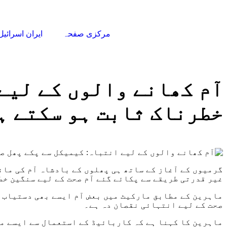
مرکزی صفحہ
ایران اسرائی
آم کھانے والوں کے لیے 
خطرناک ثابت ہو سکتے ہ
گرمیوں کے آغاز کے ساتھ ہی پھلوں کے بادشاہ آم کی مان
غیر قدرتی طریقے سے پکائے گئے آم صحت کے لیے سنگین خط
ماہرین کے مطابق مارکیٹ میں بعض آم ایسے بھی دستیاب 
صحت کے لیے انتہائی نقصان دہ ہے۔
ماہرین کا کہنا ہے کہ کاربائیڈ کے استعمال سے ایسے مر