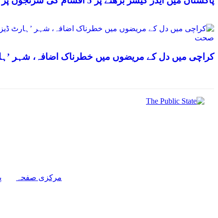
پاکستان میں ایڈز کیسز بڑھنے پر 5 اقسام کی سرنجوں پر پابندی عائد
صحت
کراچی میں دل کے مریضوں میں خطرناک اضافہ، شہر ’ہارٹ
مرکزی صفحہ
پ