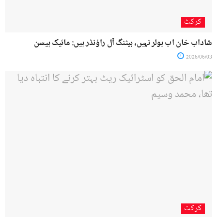
کرکٹ
شاداب خان اب بولر نہیں، بیٹنگ آل راؤنڈر ہیں: مائیک ہیسن
2026/06/03
کرکٹ