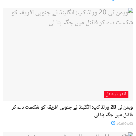
انٹر نیشنل
ویمن ٹی 20 ورلڈ کپ: انگلینڈ نے جنوبی افریقہ کو شکست دے کر
فائنل میں جگہ بنا لی
2026/07/03