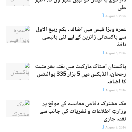
دار کوچ یا کپتان کو نہیں ٹھہراؤں گا: اظہر
علی
August 8, 2026
عمرہ ویزا فیس میں اضافہ، یکم ربیع الاول
سے پاکستانی زائرین کے لیے نئی پالیسی
نافذ
August 5, 2026
پاکستان اسٹاک مارکیٹ میں ہفتہ بھر مثبت
رجحان، انڈیکس میں 5 ہزار 335 پوائنٹس
کا اضافہ
August 8, 2026
مکہ مشترکہ دفاعی معاہدے کے موقع پر
وزارتِ اطلاعات و نشریات کی جانب سے
نغمہ جاری
August 8, 2026