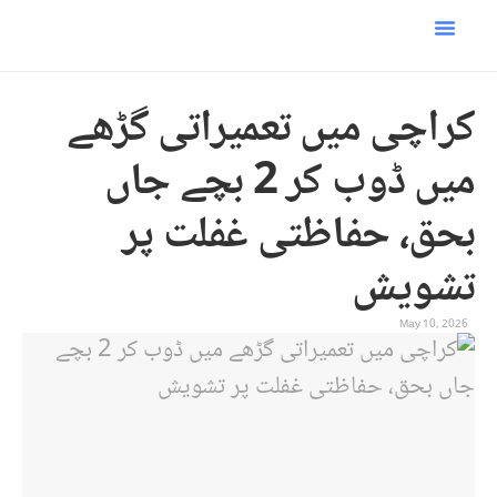
ئیل امریکہ جنگ
زی صفحہ
س و ٹیکنالوجی
کراچی میں تعمیراتی گڑھے
میں ڈوب کر 2 بچے جاں
بحق، حفاظتی غفلت پر
تشویش
May 10, 2026