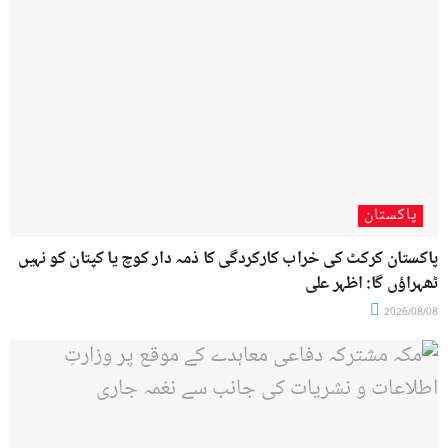
پاکستان
پاکستان کرکٹ کی خراب کارکردگی کا ذمہ دار کوچ یا کپتان کو نہیں
ٹھہراؤں گا: اظہر علی
2026/08/08